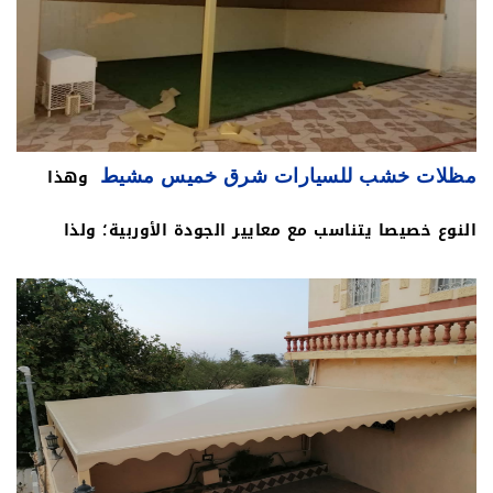
وهذا
مظلات خشب للسيارات شرق خميس مشيط
النوع خصيصا يتناسب مع معايير الجودة الأوربية؛ ولذا
اهتمت مؤسستنا بهذا النوع؛ لأنه عازل للأشعة فوق
البنفسجية، مع تعدد أشكالها وألوانها، وذلك جعلها
تناسب كل الأذواق العصرية.