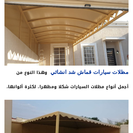
يدويا أو مظلات متحركة بالريموت كونترول، كما أنها تعزل
أشعة الشمس، مما يهيأ لك جو من الاسترخاء والهدوء،
والبعد عن حرارة الجو.
وهذا النوع من
مظلات سيارات قماش شد انشائي
أجمل أنواع مظلات السيارات شكلا ومظهرا، لكثرة ألوانها،
علاوة على أنها أقل الأنواع تكلفة، ويمكن استخدامها في
الملاعب الواسعة والكافيهات المختلفة، ولعل ذلك ما جعل
مؤسستنا تهتم بهذا النوع، بل وتمتاز بتصميمه.