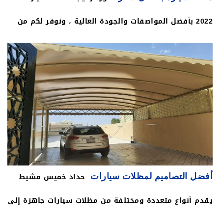
السيارات,اشكال مظلات السيارات,محل مظلات
2022 بأفضل المواصفات والجودة العالية ، ونوفر لكم من
السيارات,مظلات سيارات خميس مشيط,مظلات سيارات
حداد خميس مشيط جميع أنواع مظلة سيارة ومنها مظلات
خميس مشيط,مظلات سيارات عسير ,مظلات سيارات خميس
خشبية ومظلة حديد ومظلات قماش للسيارات ، وأيضا
مشيط,انواع مظلات سيارات,سعر متر مظلات
مظلة شينكو وكل ذلك يتم الاختيار حسب ذوق العميل ،
السيارات,مظله,مقاول مظلات عسير ,مضلات سيارات خميس
يتم الاشراف على كافة خدماتنا وتنفيذها بالشكل
مشيط,مظلات سيارات خميس مشيط,مقاول مظلات
المطلوب عن طريق فريق عمل مدرب على أعلى مستوى من
,مقاولات,مظلة سيارة ,افضل حداد مظلات سيارات بخميس
الخبرة والكفاءة العالية ، مظلات وسواتر خميس مشيط
مشيط ,مظلة سيارة خميس مشيط,مظلة سيارة,افضل
حداد خميس مشيط
أفضل التصاميم لمظلات سيارات
بلأفضل سعر . حداد مظلات سيارات,حداد مظلة سيارة,حداد
حداد مظلات سيارات خميس مشيط,تركيب مظلات سيارات
يقدم أنواع متعددة ومختلفة من مظلات سيارات جاهزة إلى
مظلات سيارات خميس مشيط,افضل حداد مظلات
شينكو,تركيب مظلات سيارات,مظلات مواقف,مظلات