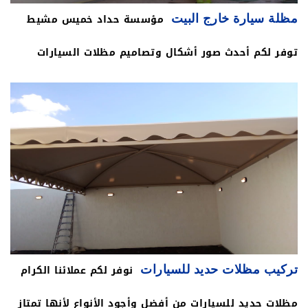
مؤسسة حداد خميس مشيط
مظلة سيارة خارج البيت
مميزة تناسب كافة العملاء في خميس مشيط ، مظلات
توفر لكم أحدث صور أشكال وتصاميم مظلات السيارات
سيارات خشبية مظلة سيارة تركيب بخميس مشيط .
بمواصفات ومقاييس عالمية لحماية السيارات من الأمطار
وأشعة الشمس ، نقدم على العملاء جميع الأنواع والأشكال
فقط عليه الاختيار الأفضل من بينهم والذي يلبي طلباته
وكل ذلك بأفضل سعر .
نوفر لكم عملائنا الكرام
تركيب مظلات حديد للسيارات
مظلات حديد للسيارات من أفضل وأجود الأنواع لأنها تمتاز