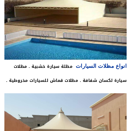
متحركة بالريموت كنترول للسيارات ، وغير ذلك من خدمات
بأرخص الأسعار . تختلف الأسعار من خدمة لأخري ، تركيب
مظلات سيارات أسعارها أيضا تختلف وذلك حسب المساحة
ونوع المظلة هل مظلة قماش أو مظلات خشبية أو مظلات
بولي ايثلين وغيرها من الأنواع تناسب جميع العملاء حسب
مظلة سيارة خشبية . مظلات
انواع مظلات السيارات
الخامات المطلوبة ،
سيارة لكسان شفافة . مظلات قماش للسيارات مخروطية .
مظلة سيارات هرمية. مظلات سيارات خشب. مظلة السيارة
معلقة. مظلات سيارات الجناح الطائر . مظلة سيارة ثابتة .
مظلات سيارات شينكو. مظلة سيارة شد انشائي. مظلات