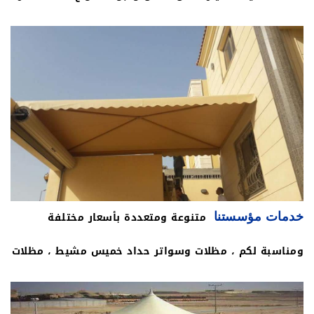
بالصلابة والقوة ، صور تركيب مظلات سيارات حديثة ، نوفر
لكم جميع أنواع الدهانات والطلاء ليتمكن العملاء الكرام من
اختيار الألوان المفضلة لديهم، ويتوافر لدينا جميع أنواع
العوازل الخاصة بالمظلات الحديدية لمقاومة الصدأ والتآكل
وبالتالي يزيد من عمرها الافتراضي .
متنوعة ومتعددة بأسعار مختلفة
خدمات مؤسستنا
ومناسبة لكم ، مظلات وسواتر حداد خميس مشيط ، مظلات
سيارات ومظلة لكسان وجلسات خارجية للحدائق ، مظلات