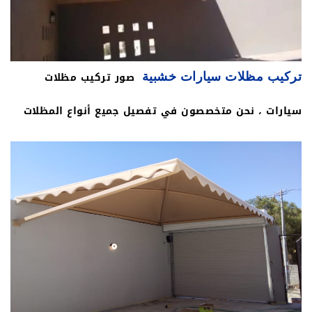
وتوجد أنواع عديدة لمظلات السيارات من حيث خامة
جزئي أو كلي. مظلات السيارات تتوفر بألوان وتصاميم
التصنيع عالي الجودة حيث يتم استخدام قماش بي في سي
مختلفة .
صور تركيب مظلات
تركيب مظلات سيارات خشبية
في تصنيع وتركيب مظلات السيارات ويعتبر من أجود أنواع
سيارات ، نحن متخصصون في تفصيل جميع أنواع المظلات
القماش على الإطلاق ، ويتم اعتماده بشكل كبير في
بأنواعها ومنها المظلة الخشبية التي تمتاز بالفخامة
تغطية العديد من الأماكن ومنها مواقف السيارات وساحات
والرقي في الشكل نقدمها لكم بالجودة والضمان ، ونوفر
المدارس وأماكن الاستراحات وأسطح المنازل والفلل
مظلة خشبية أيضا للحدائق ، تركيب مظلات خشبية
وغيرها من الأماكن .
للبلكونات واسطح البيوت والفلل وغير ذلك ننفذ جميع
أعمالنا تحت إشراف فريق عمل ذو كفاءة عالية لتقديم
الخدة للعميل كما هو مطلوب وبالشكل الرائع ، أسعارنا